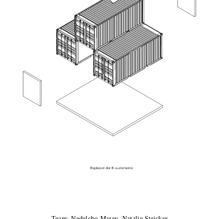
Team: Nedelcho Marev, Natalie Stricker